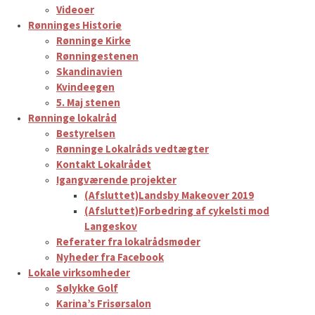
Videoer
Rønninges Historie
Rønninge Kirke
Rønningestenen
Skandinavien
Kvindeegen
5. Maj stenen
Rønninge lokalråd
Bestyrelsen
Rønninge Lokalråds vedtægter
Kontakt Lokalrådet
Igangværende projekter
(Afsluttet)Landsby Makeover 2019
(Afsluttet)Forbedring af cykelsti mod
Langeskov
Referater fra lokalrådsmøder
Nyheder fra Facebook
Lokale virksomheder
Sølykke Golf
Karina’s Frisørsalon