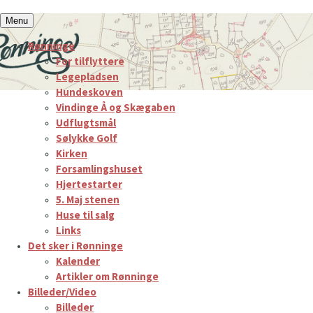
Hop
Menu
til
Rønninge
indhold
For tilflyttere
Legepladsen
Hundeskoven
Vindinge Å og Skægaben
Udflugtsmål
Sølykke Golf
Kirken
Forsamlingshuset
Hjertestarter
5. Maj stenen
Huse til salg
Links
Det sker i Rønninge
Kalender
Artikler om Rønninge
Billeder/Video
Billeder