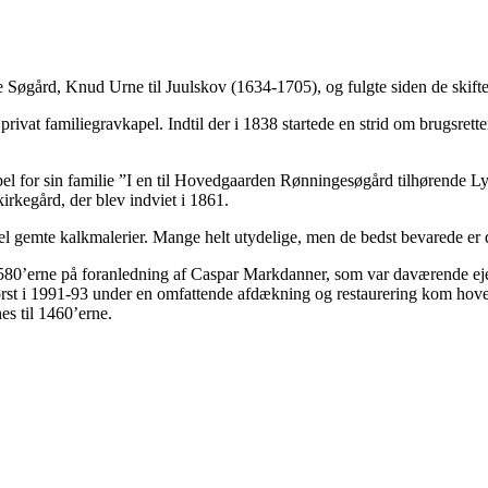
Søgård, Knud Urne til Juulskov (1634-1705), og fulgte siden de skiftend
ivat familiegravkapel. Indtil der i 1838 startede en strid om brugsretten 
l for sin familie ”I en til Hovedgaarden Rønningesøgård tilhørende Lyst
kirkegård, der blev indviet i 1861.
 del gemte kalkmalerier. Mange helt utydelige, men de bedst bevarede er
1580’erne på foranledning af Caspar Markdanner, som var daværende eje
rst i 1991-93 under en omfattende afdækning og restaurering kom hoved
s til 1460’erne.