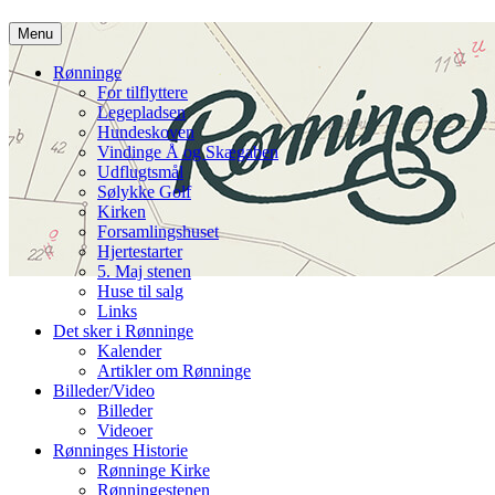
Hop
Menu
til
indhold
Rønninge
For tilflyttere
Legepladsen
Hundeskoven
Vindinge Å og Skægaben
Udflugtsmål
Sølykke Golf
Kirken
Forsamlingshuset
Hjertestarter
5. Maj stenen
Huse til salg
Links
Det sker i Rønninge
Kalender
Artikler om Rønninge
Billeder/Video
Billeder
Videoer
Rønninges Historie
Rønninge Kirke
Rønningestenen