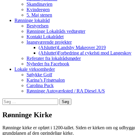
Skandinavien
Kvindeegen
5. Maj stenen
Rønninge lokalråd
Bestyrelsen
Rønninge Lokalråds vedtægter
Kontakt Lokalrådet
Igangværende projekter
(Afsluttet)Landsby Makeover 2019
(Afsluttet)Forbedring af cykelsti mod Langeskov
Referater fra lokalrådsmøder
Nyheder fra Facebook
Lokale virksomheder
Sølykke Golf
Karina’s Frisørsalon
Carolina Puck
Rønninge Autoværksted / RA Diesel A/S
Søg
efter:
Rønninge Kirke
Rønninge kirke er opført i 1200-tallet. Siden er kirken om og udbygge
grundplanen af den oprindelige kirke.