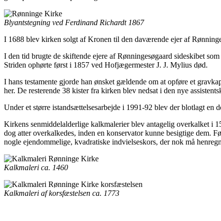
Blyantstegning ved Ferdinand Richardt 1867
I 1688 blev kirken solgt af Kronen til den daværende ejer af Rønninge 
I den tid brugte de skiftende ejere af Rønningesøgaard sideskibet som pr
Striden ophørte først i 1857 ved Hofjægermester J. J. Mylius død.
I hans testamente gjorde han ønsket gældende om at opføre et gravkape
her. De resterende 38 kister fra kirken blev nedsat i den nye assistents
Under et større istandsættelsesarbejde i 1991-92 blev der blotlagt en
Kirkens senmiddelalderlige kalkmalerier blev antagelig overkalket i 
dog atter overkalkedes, inden en konservator kunne besigtige dem. Fø
nogle ejendommelige, kvadratiske indvielseskors, der nok må henregne
Kalkmaleri ca. 1460
Kalkmaleri af korsfæstelsen ca. 1773