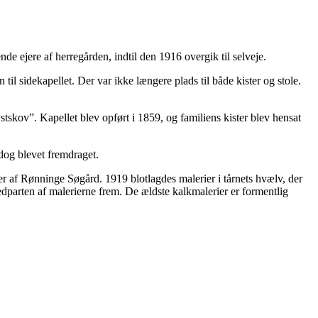
e ejere af herregården, indtil den 1916 overgik til selveje.
til sidekapellet. Der var ikke længere plads til både kister og stole.
skov”. Kapellet blev opført i 1859, og familiens kister blev hensat
 dog blevet fremdraget.
r af Rønninge Søgård. 1919 blotlagdes malerier i tårnets hvælv, der
parten af malerierne frem. De ældste kalkmalerier er formentlig