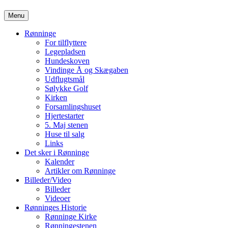
Hop
Menu
til
indhold
Rønninge
For tilflyttere
Legepladsen
Hundeskoven
Vindinge Å og Skægaben
Udflugtsmål
Sølykke Golf
Kirken
Forsamlingshuset
Hjertestarter
5. Maj stenen
Huse til salg
Links
Det sker i Rønninge
Kalender
Artikler om Rønninge
Billeder/Video
Billeder
Videoer
Rønninges Historie
Rønninge Kirke
Rønningestenen