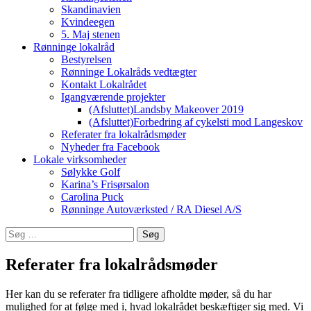
Skandinavien
Kvindeegen
5. Maj stenen
Rønninge lokalråd
Bestyrelsen
Rønninge Lokalråds vedtægter
Kontakt Lokalrådet
Igangværende projekter
(Afsluttet)Landsby Makeover 2019
(Afsluttet)Forbedring af cykelsti mod Langeskov
Referater fra lokalrådsmøder
Nyheder fra Facebook
Lokale virksomheder
Sølykke Golf
Karina’s Frisørsalon
Carolina Puck
Rønninge Autoværksted / RA Diesel A/S
Søg
efter:
Referater fra lokalrådsmøder
Her kan du se referater fra tidligere afholdte møder, så du har
mulighed for at følge med i, hvad lokalrådet beskæftiger sig med. Vi