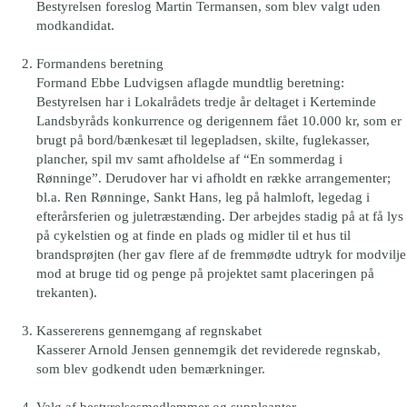
Bestyrelsen foreslog Martin Termansen, som blev valgt uden
modkandidat.
Formandens beretning
Formand Ebbe Ludvigsen aflagde mundtlig beretning:
Bestyrelsen har i Lokalrådets tredje år deltaget i Kerteminde
Landsbyråds konkurrence og derigennem fået 10.000 kr, som er
brugt på bord/bænkesæt til legepladsen, skilte, fuglekasser,
plancher, spil mv samt afholdelse af “En sommerdag i
Rønninge”. Derudover har vi afholdt en række arrangementer;
bl.a. Ren Rønninge, Sankt Hans, leg på halmloft, legedag i
efterårsferien og juletræstænding. Der arbejdes stadig på at få lys
på cykelstien og at finde en plads og midler til et hus til
brandsprøjten (her gav flere af de fremmødte udtryk for modvilje
mod at bruge tid og penge på projektet samt placeringen på
trekanten).
Kassererens gennemgang af regnskabet
Kasserer Arnold Jensen gennemgik det reviderede regnskab,
som blev godkendt uden bemærkninger.