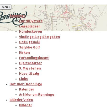
Hop
Menu
til
Rønninge
indhold
For tilflyttere
Legepladsen
Hundeskoven
Vindinge Å og Skægaben
Udflugtsmål
Sølykke Golf
Kirken
Forsamlingshuset
Hjertestarter
5. Maj stenen
Huse til salg
Links
Det sker i Rønninge
Kalender
Artikler om Rønninge
Billeder/Video
Billeder