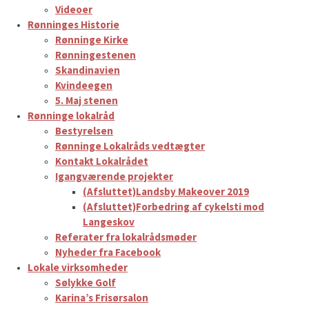
Videoer
Rønninges Historie
Rønninge Kirke
Rønningestenen
Skandinavien
Kvindeegen
5. Maj stenen
Rønninge lokalråd
Bestyrelsen
Rønninge Lokalråds vedtægter
Kontakt Lokalrådet
Igangværende projekter
(Afsluttet)Landsby Makeover 2019
(Afsluttet)Forbedring af cykelsti mod
Langeskov
Referater fra lokalrådsmøder
Nyheder fra Facebook
Lokale virksomheder
Sølykke Golf
Karina’s Frisørsalon