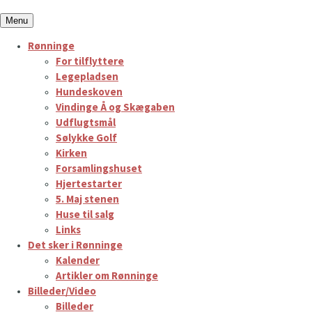
Hop
Menu
til
Rønninge
indhold
For tilflyttere
Legepladsen
Hundeskoven
Vindinge Å og Skægaben
Udflugtsmål
Sølykke Golf
Kirken
Forsamlingshuset
Hjertestarter
5. Maj stenen
Huse til salg
Links
Det sker i Rønninge
Kalender
Artikler om Rønninge
Billeder/Video
Billeder