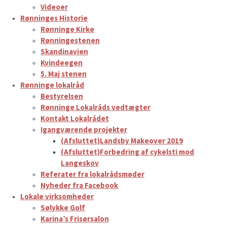
Videoer
Rønninges Historie
Rønninge Kirke
Rønningestenen
Skandinavien
Kvindeegen
5. Maj stenen
Rønninge lokalråd
Bestyrelsen
Rønninge Lokalråds vedtægter
Kontakt Lokalrådet
Igangværende projekter
(Afsluttet)Landsby Makeover 2019
(Afsluttet)Forbedring af cykelsti mod
Langeskov
Referater fra lokalrådsmøder
Nyheder fra Facebook
Lokale virksomheder
Sølykke Golf
Karina’s Frisørsalon